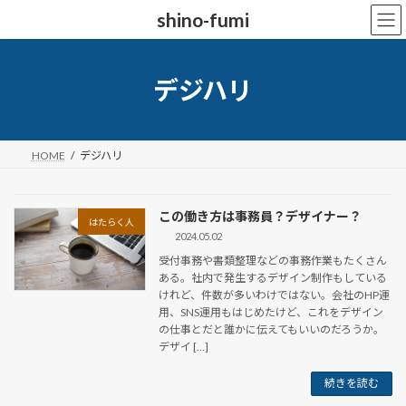
コ
ナ
shino-fumi
ン
ビ
テ
ゲ
ン
ー
ツ
シ
デジハリ
へ
ョ
ス
ン
キ
に
ッ
移
HOME
デジハリ
プ
動
この働き方は事務員？デザイナー？
はたらく人
2024.05.02
受付事務や書類整理などの事務作業もたくさん
ある。社内で発生するデザイン制作もしている
けれど、件数が多いわけではない。会社のHP運
用、SNS運用もはじめたけど、これをデザイン
の仕事とだと誰かに伝えてもいいのだろうか。
デザイ […]
続きを読む