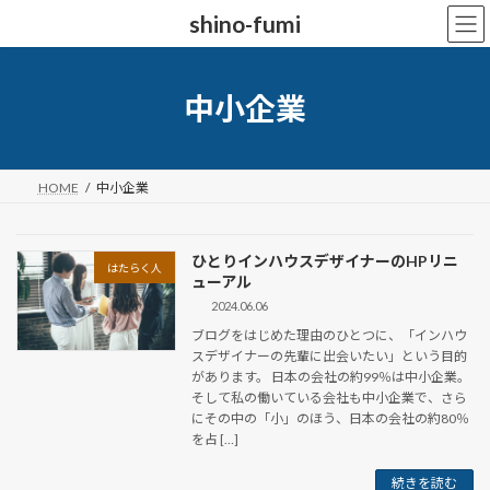
コ
ナ
shino-fumi
ン
ビ
テ
ゲ
ン
ー
ツ
シ
中小企業
へ
ョ
ス
ン
キ
に
ッ
移
HOME
中小企業
プ
動
ひとりインハウスデザイナーのHPリニ
はたらく人
ューアル
2024.06.06
ブログをはじめた理由のひとつに、「インハウ
スデザイナーの先輩に出会いたい」という目的
があります。 日本の会社の約99％は中小企業。
そして私の働いている会社も中小企業で、さら
にその中の「小」のほう、日本の会社の約80％
を占 […]
続きを読む