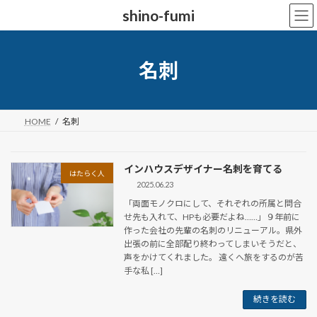
コ
ナ
shino-fumi
ン
ビ
テ
ゲ
ン
ー
ツ
シ
名刺
へ
ョ
ス
ン
キ
に
ッ
移
HOME
名刺
プ
動
インハウスデザイナー名刺を育てる
はたらく人
2025.06.23
「両面モノクロにして、それぞれの所属と問合
せ先も入れて、HPも必要だよね……」９年前に
作った会社の先輩の名刺のリニューアル。県外
出張の前に全部配り終わってしまいそうだと、
声をかけてくれました。 遠くへ旅をするのが苦
手な私 […]
続きを読む