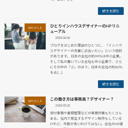
続きを読む
ひとりインハウスデザイナーのHPリニ
はたらく人
ューアル
2024.06.06
ブログをはじめた理由のひとつに、「インハウ
スデザイナーの先輩に出会いたい」という目的
があります。 日本の会社の約99％は中小企業。
そして私の働いている会社も中小企業で、さら
にその中の「小」のほう、日本の会社の約80％
を占 […]
続きを読む
この働き方は事務員？デザイナー？
はたらく人
2024.05.02
受付事務や書類整理などの事務作業もたくさん
ある。社内で発生するデザイン制作もしている
けれど、件数が多いわけではない。会社のHP運