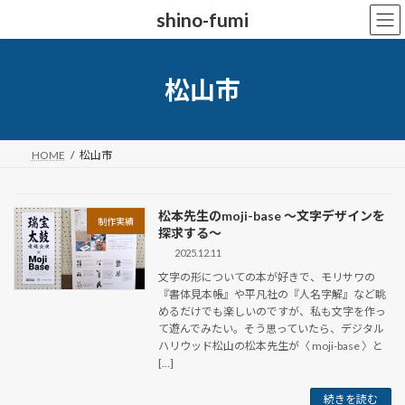
コ
ナ
shino-fumi
ン
ビ
テ
ゲ
ン
ー
ツ
シ
松山市
へ
ョ
ス
ン
キ
に
ッ
移
HOME
松山市
プ
動
松本先生のmoji-base ～文字デザインを
制作実績
探求する～
2025.12.11
文字の形についての本が好きで、モリサワの
『書体見本帳』や平凡社の『人名字解』など眺
めるだけでも楽しいのですが、私も文字を作っ
て遊んでみたい。そう思っていたら、デジタル
ハリウッド松山の松本先生が〈 moji-base 〉と
[…]
続きを読む