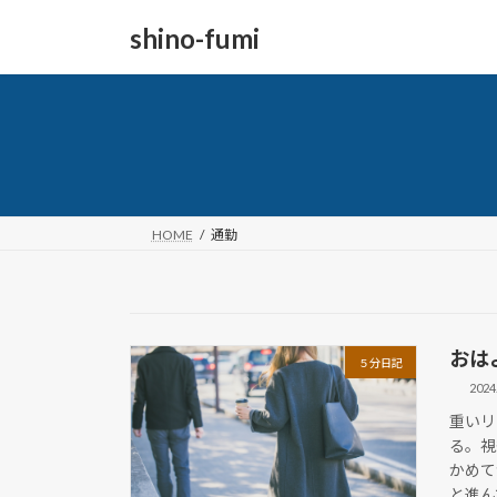
コ
ナ
shino-fumi
ン
ビ
テ
ゲ
ン
ー
ツ
シ
へ
ョ
ス
ン
キ
に
ッ
移
HOME
通勤
プ
動
おは
５分日記
2024
重いリ
る。視
かめて
と進ん