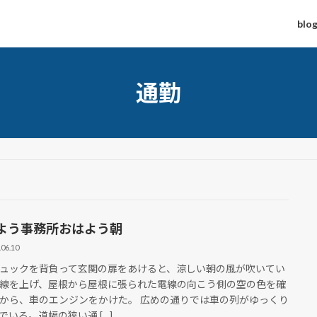
blo
通勤
よう事務所おはよう朝
.06.10
ュックを背負って玄関の扉をあけると、涼しい朝の風が吹いてい
線を上げ、屋根から屋根に張られた電線の向こう側の空の色を確
から、車のエンジンをかけた。 広めの通りでは車の列がゆっくり
でいる。道幅の狭い通 […]