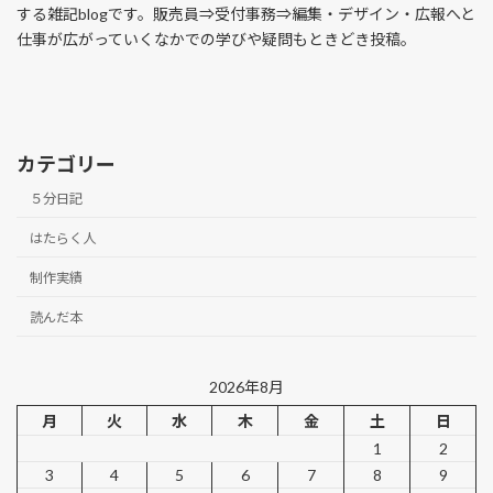
する雑記blogです。販売員⇒受付事務⇒編集・デザイン・広報へと
仕事が広がっていくなかでの学びや疑問もときどき投稿。
カテゴリー
５分日記
はたらく人
制作実績
読んだ本
2026年8月
月
火
水
木
金
土
日
1
2
3
4
5
6
7
8
9