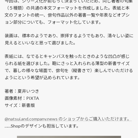
今回は、シリーズ化が前もって決まっていたため、同じ著者の句集
（５種類）の共通の本文フォーマットを作成しました。表紙と本
文のフォントの統一、俳句作品以外の著書一覧や年表などオプシ
ョン部分についても、フォーマット化しています。
装画は、標本のようであり、崇拝するようでもあり、清々しい姿に
見えるといいなと思って選びました。
表紙には、なでるとキャンバスを触ったときのような凹凸が感じ
られる紙を選びました。鞄にさっと入れられる薄型の新書サイズ
で、暮しの様々な場面で、俳句を（縦書きで）楽しんでいただける
ようにという希望が込められています。
著者：夏井いつき
画像素材：PIXTA
サイズ：新書版
@natsui.and.company.news のショップからご購入いただけます。
……Shopのデザインも担当しています。