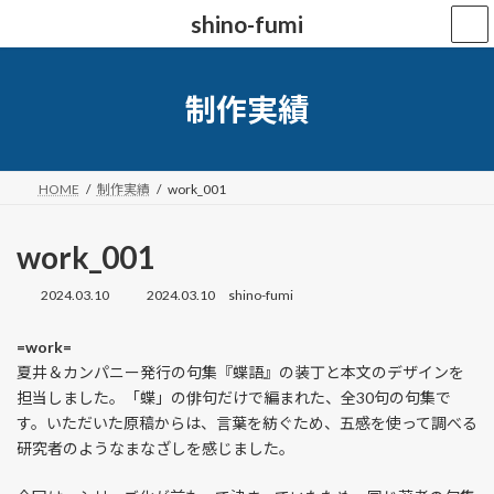
コ
ナ
shino-fumi
ン
ビ
テ
ゲ
ン
ー
ツ
シ
制作実績
へ
ョ
ス
ン
キ
に
ッ
移
HOME
制作実績
work_001
プ
動
work_001
2024.03.10
2024.03.10
shino-fumi
最
終
更
=work=
新
夏井＆カンパニー発行の句集『蝶語』の装丁と本文のデザインを
日
時
担当しました。「蝶」の俳句だけで編まれた、全30句の句集で
:
す。いただいた原稿からは、言葉を紡ぐため、五感を使って調べる
研究者のようなまなざしを感じました。