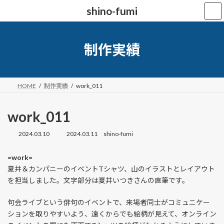
コ
ナ
shino-fumi
ン
ビ
テ
ゲ
ン
ー
ツ
シ
制作実績
へ
ョ
ス
ン
キ
に
ッ
移
HOME
制作実績
work_011
プ
動
work_011
2024.03.10
2024.03.11
shino-fumi
最
終
更
=work=
新
夏井＆カンパニーのイベントTシャツ、山のイラストとレイアウト
日
時
を担当しました。文字部分は夏井いつきさんの直筆です。
:
句会ライブという俳句のイベントで、来場者同士がコミュニケー
ションを取りやすいよう、遠くからでも絵柄が見えて、オンライン